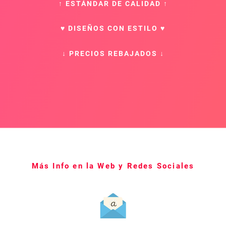
↑ ESTÁNDAR DE
CALIDAD ↑
♥ DISEÑOS CON ESTILO ♥
↓ PRECIOS REBAJADOS ↓
Más Info en la Web y Redes Sociales