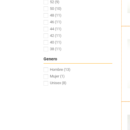
52
(9)
50
(10)
48
(11)
46
(11)
44
(11)
42
(11)
40
(11)
38
(11)
3XL
(6)
Genero
2XL
(6)
XL
(6)
Hombre
(13)
L
(11)
Mujer
(1)
M
(11)
Unisex
(8)
S
(11)