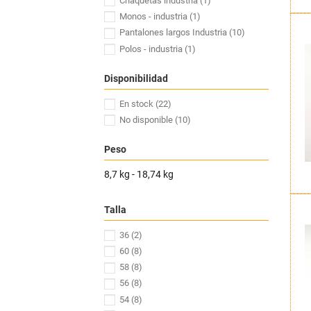
Chaquetas industria
(1)
Monos - industria
(1)
Pantalones largos Industria
(10)
Polos - industria
(1)
Disponibilidad
En stock
(22)
No disponible
(10)
Peso
8,7 kg - 18,74 kg
Talla
36
(2)
60
(8)
58
(8)
56
(8)
54
(8)