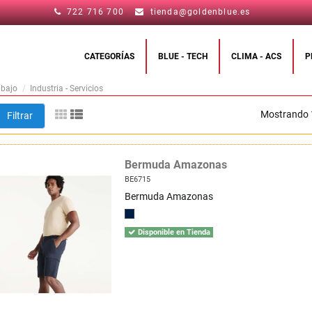
722 716 700
tienda@goldenblue.es
CATEGORÍAS
BLUE - TECH
CLIMA - ACS
P
abajo
Industria - Servicios
Mostrando 1
Filtrar
Bermuda Amazonas
BE6715
Bermuda Amazonas
Disponible en Tienda