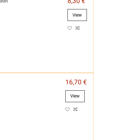
8,30 €
tion
View
16,70 €
View