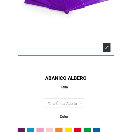
ABANICO ALBERO
Talla
Color
Purpura
Royal Claro
Fucsia
Rosa Claro
Naranja
Amarillo
Rojo
Verde Helecho
Royal