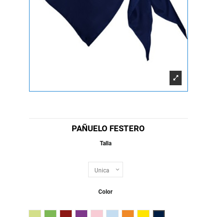
PAÑUELO FESTERO
Talla
Color
Verde Mantis
Verde Irish
Granate
Morado
Rosa Claro
Celeste
Naranja
Amarillo
Marino