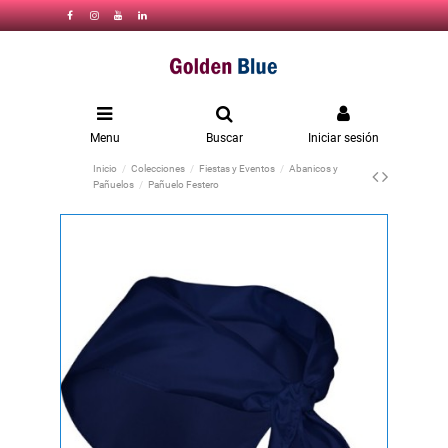
Menu
Buscar
Iniciar sesión
Inicio
Colecciones
Fiestas y Eventos
Abanicos y
Pañuelos
Pañuelo Festero