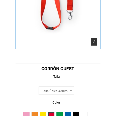
CORDÓN GUEST
Talla
Color
Fucsia
Naranja
Amarillo
Rojo
Verde Helecho
Royal
Negro
Blanco