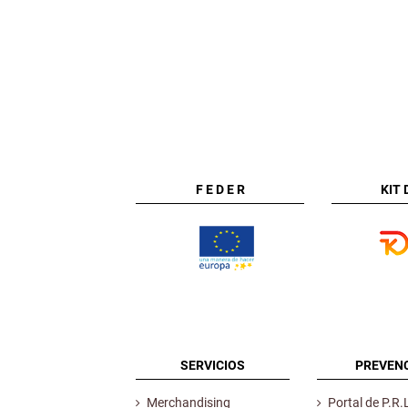
F E D E R
KIT 
SERVICIOS
PREVEN
Merchandising
Portal de P.R.