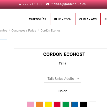
722 716 700
tienda@goldenblue.es
CATEGORÍAS
BLUE - TECH
CLIMA - ACS
P
ventos
Congresos y Ferias
Cordón Ecohost
CORDÓN ECOHOST
Talla
Color
Fucsia
Naranja
Amarillo
Rojo
Verde Helecho
Royal
Negro
Blanco