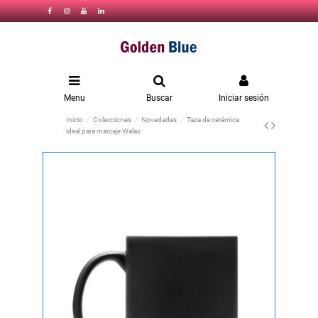
Menu
Buscar
Iniciar sesión
Inicio
Colecciones
Novedades
Taza de cerámica
ideal para marcaje Walax