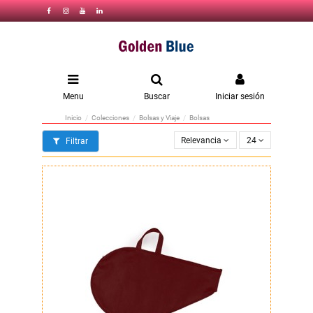
Menu
Buscar
Iniciar sesión
Inicio
Colecciones
Bolsas y Viaje
Bolsas
Relevancia
24
Filtrar